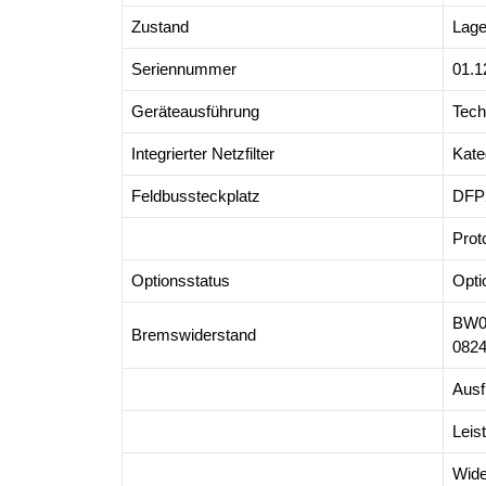
Zustand
Lage
Seriennummer
01.1
Geräteausführung
Tech
Integrierter Netzfilter
Kate
Feldbussteckplatz
DFP
Prot
Optionsstatus
Opti
BW0
Bremswiderstand
082
Aus
Leis
Wide