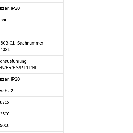
tzart IP20
baut
60B-01, Sachnummer
04031
chausführung
EN/FR/ES/PT/IT/NL
tzart IP20
sch / 2
20702
22500
79000