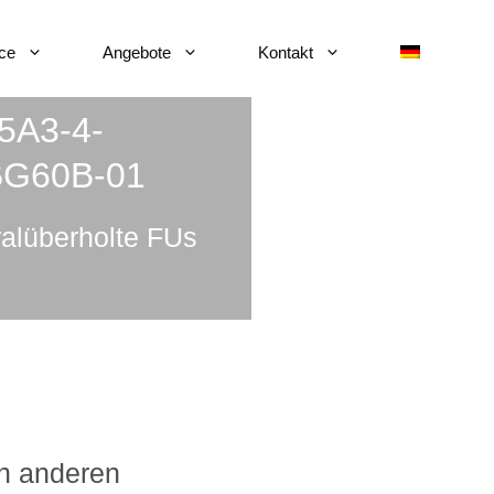
ce
Angebote
Kontakt
5A3-4-
DBG60B-01
alüberholte FUs
en anderen