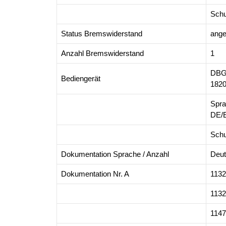
Schu
Status Bremswiderstand
ange
Anzahl Bremswiderstand
1
DBG
Bediengerät
182
Spra
DE/
Schu
Dokumentation Sprache / Anzahl
Deut
Dokumentation Nr. A
113
113
114