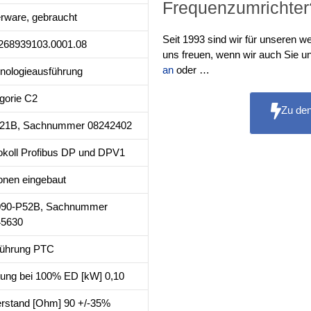
Frequenzumrichter
rware, gebraucht
Seit 1993 sind wir für unseren 
268939103.0001.08
uns freuen, wenn wir auch Sie un
an
oder …
nologieausführung
gorie C2
Zu de
21B, Sachnummer 08242402
okoll Profibus DP und DPV1
onen eingebaut
90-P52B, Sachnummer
45630
führung PTC
tung bei 100% ED [kW] 0,10
rstand [Ohm] 90 +/-35%