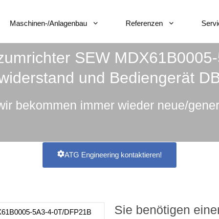
Maschinen-/Anlagenbau
Referenzen
Servi
enzumrichter SEW MDX61B0005-
widerstand und Bediengerät 
wir bekommen immer wieder neue/gener
ATG Engineering kontaktieren!
Sie benötigen ein
61B0005-5A3-4-0T/DFP21B