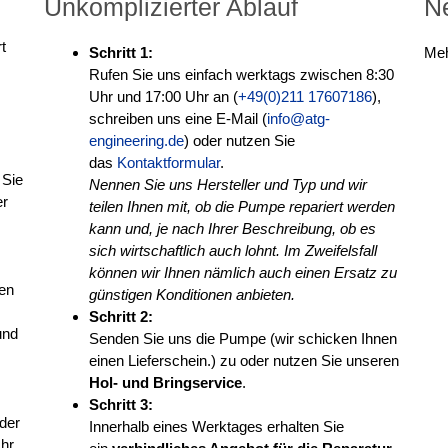
Unkomplizierter Ablauf
N
t
Schritt 1:
Meh
Rufen Sie uns einfach werktags zwischen 8:30
Uhr und 17:00 Uhr an (
+49(0)211 17607186
),
schreiben uns eine E-Mail (
info@atg-
engineering.de
) oder nutzen Sie
das
Kontaktformular
.
 Sie
Nennen Sie uns Hersteller und Typ und wir
er
teilen Ihnen mit, ob die Pumpe repariert werden
kann und, je nach Ihrer Beschreibung, ob es
sich wirtschaftlich auch lohnt. Im Zweifelsfall
können wir Ihnen nämlich auch einen Ersatz zu
hen
günstigen Konditionen anbieten.
Schritt 2:
und
Senden Sie uns die Pumpe (wir schicken Ihnen
einen Lieferschein.) zu oder nutzen Sie unseren
Hol- und Bringservice
.
Schritt 3:
 der
Innerhalb eines Werktages erhalten Sie
Ihr