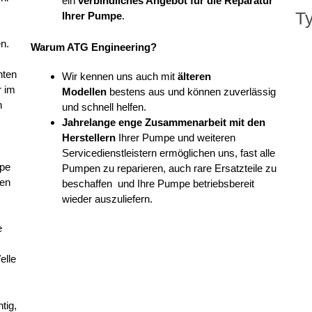
ein
verbindliches Angebot für die Reparatur
T
Ihrer Pumpe
.
en.
Warum ATG Engineering?
nten
Wir kennen uns auch mit
älteren
r im
Modellen
bestens aus und können zuverlässig
n
und schnell helfen.
Jahrelange enge Zusammenarbeit mit den
Herstellern
Ihrer Pumpe und weiteren
Servicedienstleistern ermöglichen uns, fast alle
mpe
Pumpen zu reparieren, auch rare Ersatzteile zu
den
beschaffen und Ihre Pumpe betriebsbereit
wieder auszuliefern.
e
elle
tig,