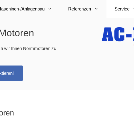
aschinen-/Anlagenbau
Referenzen
Service
Motoren
rch wir Ihnen Normmotoren zu
tieren!
oren