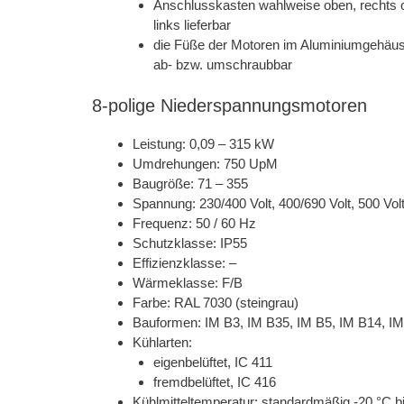
Anschlusskasten wahlweise oben, rechts 
links lieferbar
die Füße der Motoren im Aluminiumgehäus
ab- bzw. umschraubbar
8-polige Niederspannungsmotoren
Leistung: 0,09 – 315 kW
Umdrehungen: 750 UpM
Baugröße: 71 – 355
Spannung: 230/400 Volt, 400/690 Volt, 500 Vol
Frequenz: 50 / 60 Hz
Schutzklasse: IP55
Effizienzklasse: –
Wärmeklasse: F/B
Farbe: RAL 7030 (steingrau)
Bauformen: IM B3, IM B35, IM B5, IM B14, I
Kühlarten:
eigenbelüftet, IC 411
fremdbelüftet, IC 416
Kühlmitteltemperatur: standardmäßig -20 °C b