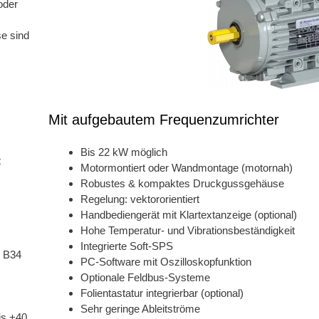
oder
e sind
Mit aufgebautem Frequenzumrichter
Bis 22 kW möglich
t
Motormontiert oder Wandmontage (motornah)
Robustes & kompaktes Druckgussgehäuse
Regelung: vektororientiert
Handbediengerät mit Klartextanzeige (optional)
Hohe Temperatur- und Vibrationsbeständigkeit
Integrierte Soft-SPS
M B34
PC-Software mit Oszilloskopfunktion
Optionale Feldbus-Systeme
Folientastatur integrierbar (optional)
Sehr geringe Ableitströme
is +40