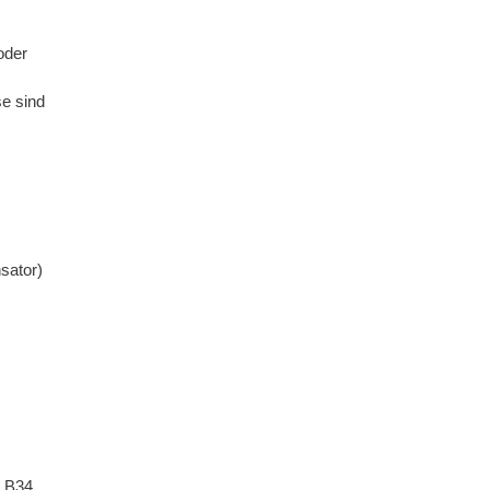
oder
e sind
sator)
M B34