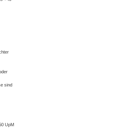
chter
oder
e sind
750 UpM