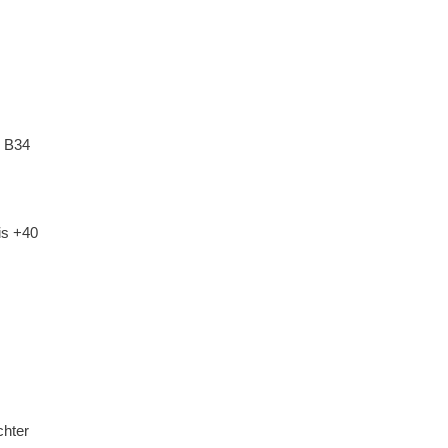
M B34
is +40
chter