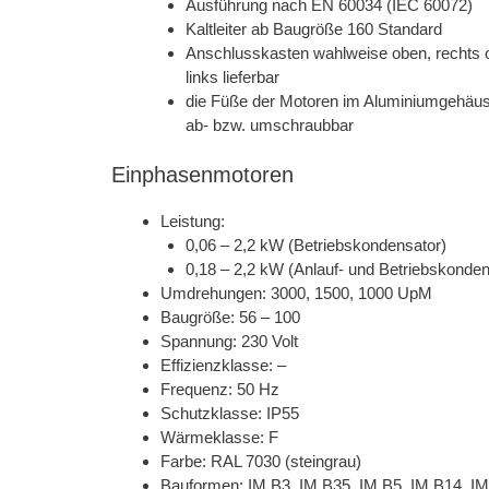
Ausführung nach EN 60034 (IEC 60072)
Kaltleiter ab Baugröße 160 Standard
Anschlusskasten wahlweise oben, rechts 
links lieferbar
die Füße der Motoren im Aluminiumgehäus
ab- bzw. umschraubbar
Einphasenmotoren
Leistung:
0,06 – 2,2 kW (Betriebskondensator)
0,18 – 2,2 kW (Anlauf- und Betriebskonden
Umdrehungen: 3000, 1500, 1000 UpM
Baugröße: 56 – 100
Spannung: 230 Volt
Effizienzklasse: –
Frequenz: 50 Hz
Schutzklasse: IP55
Wärmeklasse: F
Farbe: RAL 7030 (steingrau)
Bauformen: IM B3, IM B35, IM B5, IM B14, I