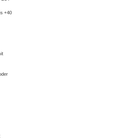
is +40
it
oder
t